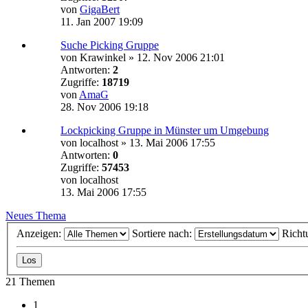
von
GigaBert
11. Jan 2007 19:09
Suche Picking Gruppe
von
Krawinkel
»
12. Nov 2006 21:01
Antworten:
2
Zugriffe:
18719
von
AmaG
28. Nov 2006 19:18
Lockpicking Gruppe in Münster um Umgebung
von
localhost
»
13. Mai 2006 17:55
Antworten:
0
Zugriffe:
57453
von
localhost
13. Mai 2006 17:55
Neues Thema
Anzeigen:
Sortiere nach:
Richt
21 Themen
1