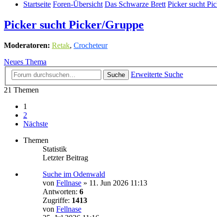
Startseite
Foren-Übersicht
Das Schwarze Brett
Picker sucht Pi
Picker sucht Picker/Gruppe
Moderatoren:
Retak
,
Crocheteur
Neues Thema
Erweiterte Suche
Suche
21 Themen
1
2
Nächste
Themen
Statistik
Letzter Beitrag
Suche im Odenwald
von
Fellnase
»
11. Jun 2026 11:13
Antworten:
6
Zugriffe:
1413
von
Fellnase