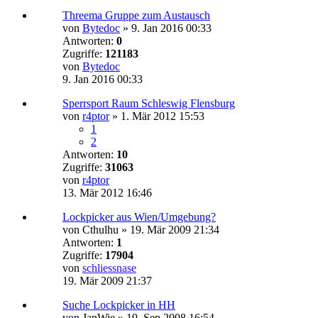
Threema Gruppe zum Austausch
von
Bytedoc
»
9. Jan 2016 00:33
Antworten:
0
Zugriffe:
121183
von
Bytedoc
9. Jan 2016 00:33
Sperrsport Raum Schleswig Flensburg
von
r4ptor
»
1. Mär 2012 15:53
1
2
Antworten:
10
Zugriffe:
31063
von
r4ptor
13. Mär 2012 16:46
Lockpicker aus Wien/Umgebung?
von
Cthulhu
»
19. Mär 2009 21:34
Antworten:
1
Zugriffe:
17904
von
schliessnase
19. Mär 2009 21:37
Suche Lockpicker in HH
von
JanWie
»
19. Sep 2008 16:54