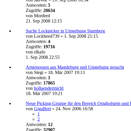
Antworten:
5
Zugriffe:
20634
von
Mordred
21. Sep 2008 12:15
Suche Lockpicker in Umgebung Starnberg
von
Lockheed739
»
1. Sep 2008 21:15
Antworten:
4
Zugriffe:
19716
von
elkafo
1. Sep 2008 22:55
Artgenossen aus Magdeburg und Umgebung gesucht
von
Stegi
»
18. Mär 2007 19:13
Antworten:
1
Zugriffe:
17865
von
hollaendermichl
18. Mär 2007 19:21
Neue Picking-Gruppe für den Bereich Ostgholstein und
von
GigaBert
»
24. Nov 2006 16:58
1
2
Antworten:
12
Zugriffe:
32907