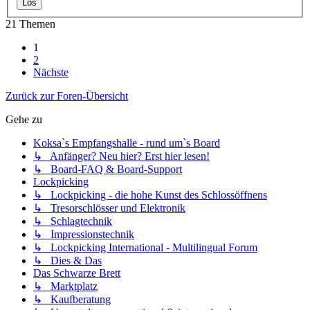
21 Themen
1
2
Nächste
Zurück zur Foren-Übersicht
Gehe zu
Koksa`s Empfangshalle - rund um`s Board
↳ Anfänger? Neu hier? Erst hier lesen!
↳ Board-FAQ & Board-Support
Lockpicking
↳ Lockpicking - die hohe Kunst des Schlossöffnens
↳ Tresorschlösser und Elektronik
↳ Schlagtechnik
↳ Impressionstechnik
↳ Lockpicking International - Multilingual Forum
↳ Dies & Das
Das Schwarze Brett
↳ Marktplatz
↳ Kaufberatung