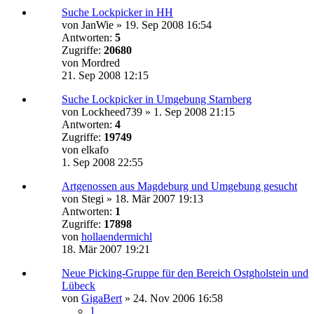
Suche Lockpicker in HH
von
JanWie
»
19. Sep 2008 16:54
Antworten:
5
Zugriffe:
20680
von
Mordred
21. Sep 2008 12:15
Suche Lockpicker in Umgebung Starnberg
von
Lockheed739
»
1. Sep 2008 21:15
Antworten:
4
Zugriffe:
19749
von
elkafo
1. Sep 2008 22:55
Artgenossen aus Magdeburg und Umgebung gesucht
von
Stegi
»
18. Mär 2007 19:13
Antworten:
1
Zugriffe:
17898
von
hollaendermichl
18. Mär 2007 19:21
Neue Picking-Gruppe für den Bereich Ostgholstein und
Lübeck
von
GigaBert
»
24. Nov 2006 16:58
1